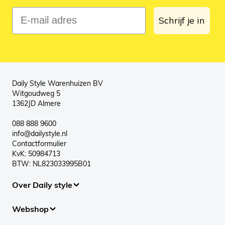
E-mail adres
Schrijf je in
Daily Style Warenhuizen BV
Witgoudweg 5
1362JD Almere
088 888 9600
info@dailystyle.nl
Contactformulier
KvK: 50984713
BTW: NL823033995B01
Over Daily style
Webshop