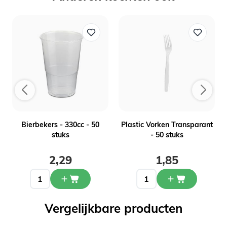
n
Bierbekers - 330cc - 50
Plastic Vorken Transparant
stuks
- 50 stuks
2,29
1,85
Vergelijkbare producten