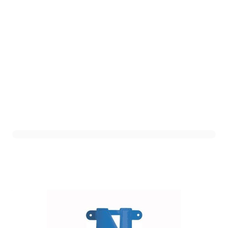
Letterslinger N Blauw
Art. nr. DHZ-NB
Variant