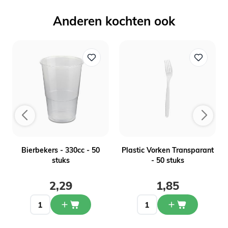
Anderen kochten ook
n
Bierbekers - 330cc - 50
Plastic Vorken Transparant
stuks
- 50 stuks
2,29
1,85