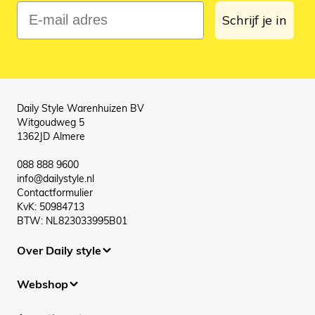
E-mail adres
Schrijf je in
Daily Style Warenhuizen BV
Witgoudweg 5
1362JD Almere
088 888 9600
info@dailystyle.nl
Contactformulier
KvK: 50984713
BTW: NL823033995B01
Over Daily style
Webshop