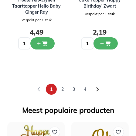
Houten & Acryllen
Cake Topper 'Happy
Taarttopper Hello Baby
Birthday' Zwart
Ginger Ray
Verpakt per 1 stuk
Verpakt per 1 stuk
4,49
2,19
1
2
3
4
U lees momenteel pagina
Pagina
Pagina
Pagina
Meest populaire producten