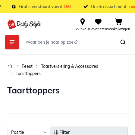
Ga naar de inhoud
Gratis verstuurd vanaf
€50,-
Uniek assortiment,
laags
Winkels
Favorieten
Winkelwagen
Feest
Taartversiering & Accessoires
Taarttoppers
Taarttoppers
Filter