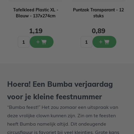
s
Tafelkleed Plastic XL -
Puntzak Transparant - 12
Blauw - 137x274cm
stuks
1,19
0,89
Hoera! Een Bumba verjaardag
voor je kleine feestnummer
“Bumba feest!” Het zou zomaar een uitspraak van
deze vrolijke clown kunnen zijn. Zin om te feesten
heeft Bumba namelijk altijd. Dit ondeugende
circusfiguur is favoriet bij veel kleintjes. Grote kans