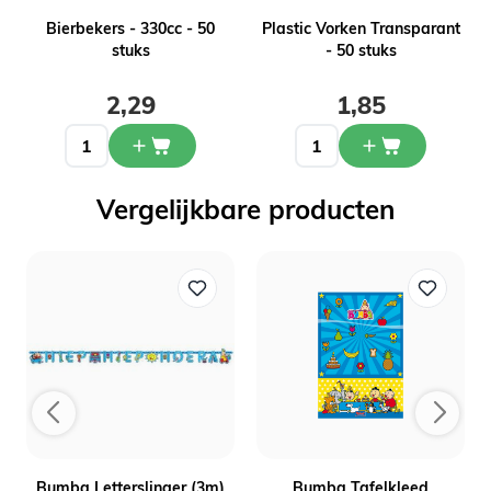
-
Bierbekers - 330cc - 50
Plastic Vorken Transparant
stuks
- 50 stuks
2,29
1,85
Vergelijkbare producten
s
Bumba Letterslinger (3m)
Bumba Tafelkleed