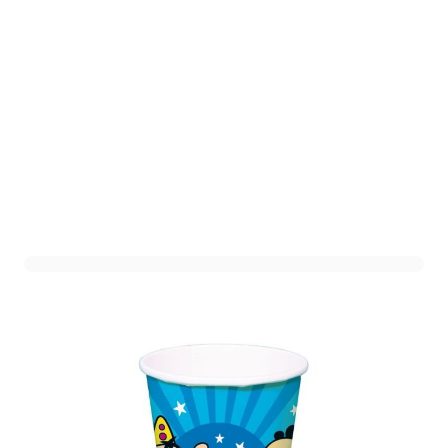
Beker Bumba - 250ml - 8
stuks
Art. nr. FT29501
Op voorraad