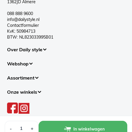
1362JD Almere
088 888 9600
info@dailystyle.nl
Contactformulier
KvK: 50984713
BTW: NL823033995B01
Over Daily style
Webshop
Assortiment
Onze winkels
Aantal
-
+
In winkelwagen