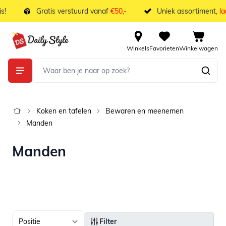
Ga naar de inhoud
Gratis verstuurd vanaf
€50,-
Uniek assortiment,
laa
Winkels
Favorieten
Winkelwagen
Koken en tafelen
Bewaren en meenemen
Manden
Manden
Filter