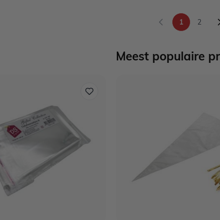
1
2
U lees mome
Pagina
Meest populaire p