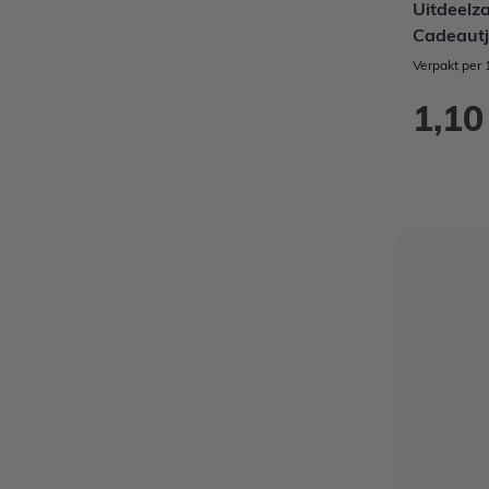
Uitdeelz
Cadeautj
Verpakt per 
1,10