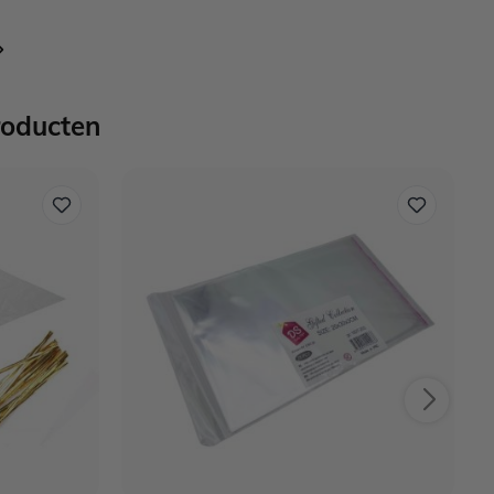
nteel pagina
roducten