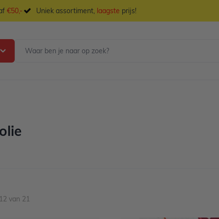
naf
€50,-
Uniek assortiment,
laagste
prijs!
olie
12
van
21