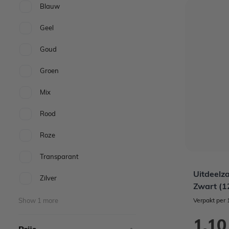
Blauw
Geel
Goud
Groen
Mix
Rood
Roze
Transparant
Uitdeelz
Zilver
Zwart (1
Show 1 more
Verpakt per 
1,10
Prijs