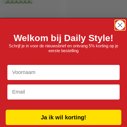
akjes Cellofaan Dots
Cellofaanzakjes - 15x25
Welkom bij Daily Style!
2st)
stuks
12 stuks
Verpakt per 50 stuks
Schrijf je in voor de nieuwsbrief en ontvang 5% korting op je
eerste bestelling
2,10
Voornaam
Email
Ja ik wil korting!