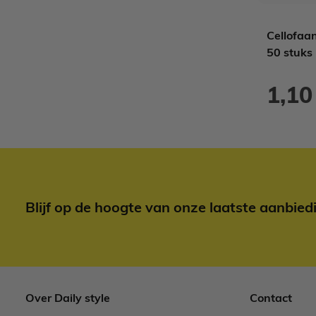
Cellofaanzakjes S - 7,5x8,5cm - 50
Cellofaa
stuks
50 stuks
0,70
1,10
Blijf op de hoogte van onze laatste aanbied
Over Daily style
Contact