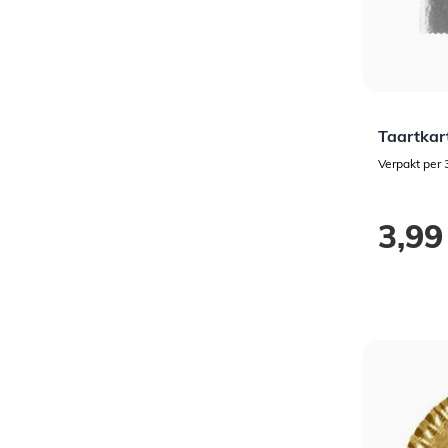
Taartkar
Verpakt per 
3,99