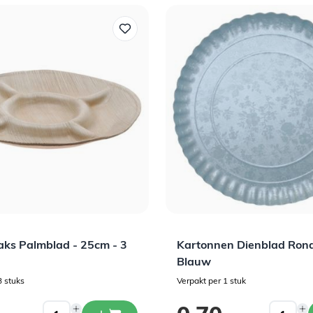
Voornaam
Email
Ja ik wil korting!
aks Palmblad - 25cm - 3
Kartonnen Dienblad Rond
Blauw
3 stuks
Verpakt per 1 stuk