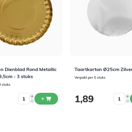
n Dienblad Rond Metallic
Taartkarton Ø25cm Zilver
3,5cm - 3 stuks
Verpakt per 5 stuks
3 stuks
1,89
Welkom bij Daily Style!
Schrijf je in voor de nieuwsbrief en ontvang 5% korting op je
eerste bestelling