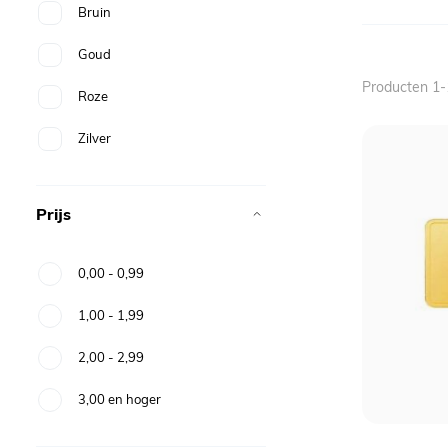
Bruin
Goud
Producten
1
-
Roze
Zilver
Prijs
0,00
-
0,99
1,00
-
1,99
2,00
-
2,99
3,00
en hoger