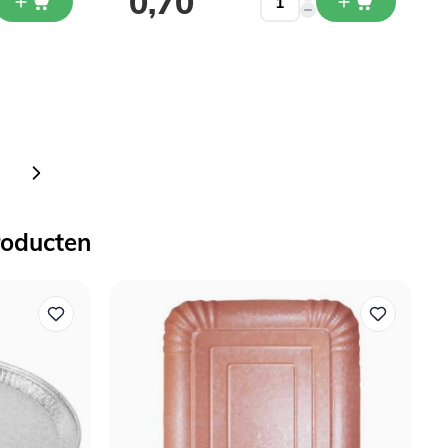
0,70
 pagina
agina
roducten