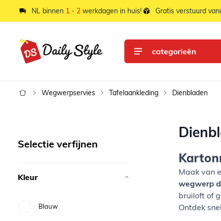
Ga naar de inhoud
NL binnen
1 - 2
werkdagen in huis!
Gratis verstuurd va
categorieën
Wegwerpservies
Tafelaankleding
Dienbladen
Dienb
Selectie verfijnen
Kartonn
Maak van el
Kleur
wegwerp d
bruiloft of
Blauw
Ontdek snel