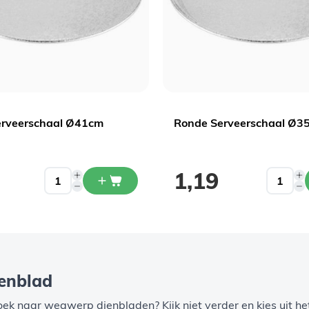
erveerschaal Ø41cm
Ronde Serveerschaal Ø3
1,19
enblad
p zoek naar wegwerp
dienbladen
? Kijk niet verder en kies uit 