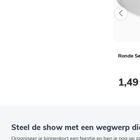
Kartonnen Dienblad Rond Metallic
Ronde S
Goud - 28cm - 3 stuks
1,99
1,49
Steel de show met een wegwerp di
Organiseer je binnenkort een feestje en ben je nog o