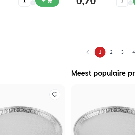
0,70
1
2
3
4
U lees momenteel
Pagina
Pagina
P
Meest populaire p