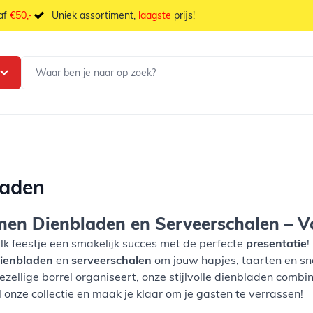
naf
€50,-
Uniek assortiment,
laagste
prijs!
laden
en Dienbladen en Serveerschalen – Vo
k feestje een smakelijk succes met de perfecte
presentatie
!
ienbladen
en
serveerschalen
om jouw hapjes, taarten en sna
 gezellige borrel organiseert, onze stijlvolle dienbladen comb
 onze collectie en maak je klaar om je gasten te verrassen!