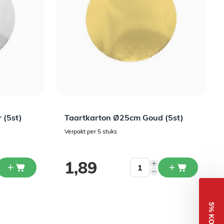
 (5st)
Taartkarton Ø25cm Goud (5st)
Verpakt per 5 stuks
1,89