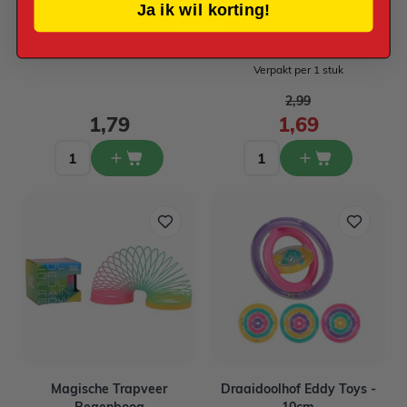
Ja ik wil korting!
Hersenkraker Metaal
Vloerpuzzel Baby Shark
(24dlg)
Verpakt per 1 stuk
Verpakt per 1 stuk
Normale prijs
2,99
Speciale prijs
1,79
1,69
Magische Trapveer
Draaidoolhof Eddy Toys -