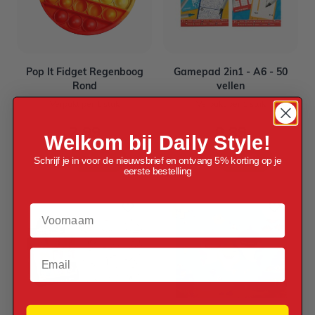
Pop It Fidget Regenboog
Gamepad 2in1 - A6 - 50
Rond
vellen
Verpakt per 1 stuk
Verpakt per 1 stuk
2,99
0,89
Welkom bij Daily Style!
Schrijf je in voor de nieuwsbrief en ontvang 5% korting op je
eerste bestelling
Voornaam
Email