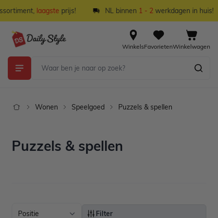
Ga naar de inhoud
ortiment,
laagste
prijs!
NL binnen
1 - 2
werkdagen in huis!
Winkels
Favorieten
Winkelwagen
Wonen
Speelgoed
Puzzels & spellen
Puzzels & spellen
Filter