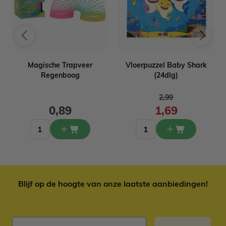
Magische Trapveer
Vloerpuzzel Baby Shark
Regenboog
(24dlg)
Normale prijs
2,99
0,89
1,69
Blijf op de hoogte van onze laatste aanbiedingen!
E-mail adres