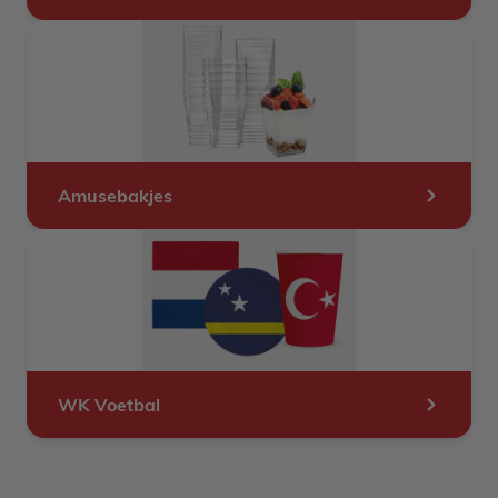
Amusebakjes
WK Voetbal