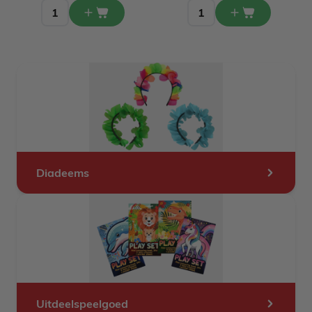
Diadeems
Uitdeelspeelgoed