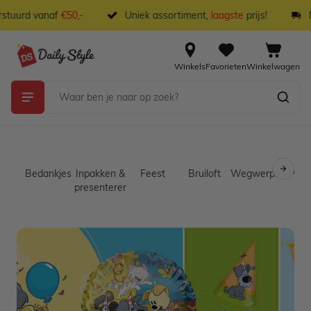
Ga naar de inhoud
tuurd vanaf
€50,-
Uniek assortiment,
laagste
prijs!
NL
Winkels
Favorieten
Winkelwagen
Bedankjes
Inpakken &
Feest
Bruiloft
Wegwerpservies
Wo
presenteren