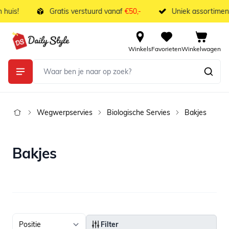
Ga naar de inhoud
uis!
Gratis verstuurd vanaf
€50,-
Uniek assortiment,
Winkels
Favorieten
Winkelwagen
Wegwerpservies
Biologische Servies
Bakjes
Bakjes
Filter