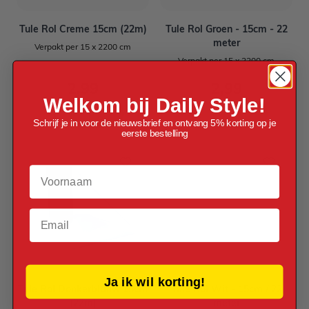
Tule Rol Creme 15cm (22m)
Tule Rol Groen - 15cm - 22
meter
Verpakt per 15 x 2200 cm
Verpakt per 15 x 2200 cm
2,99
2,99
Welkom bij Daily Style!
Schrijf je in voor de nieuwsbrief en ontvang 5% korting op je
eerste bestelling
Voornaam
Email
Ja ik wil korting!
Tule Rol Donkerblauw 15cm
Tule Rol Wit - 15cm / 22
(22m)
meter