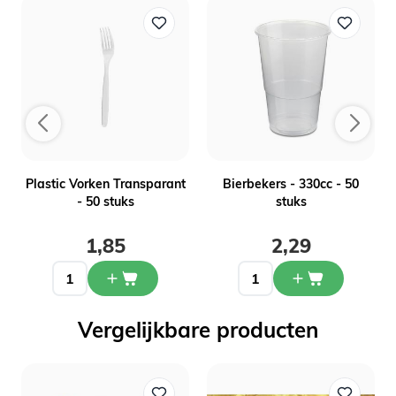
n
Plastic Vorken Transparant
Bierbekers - 330cc - 50
- 50 stuks
stuks
1,85
2,29
Vergelijkbare producten