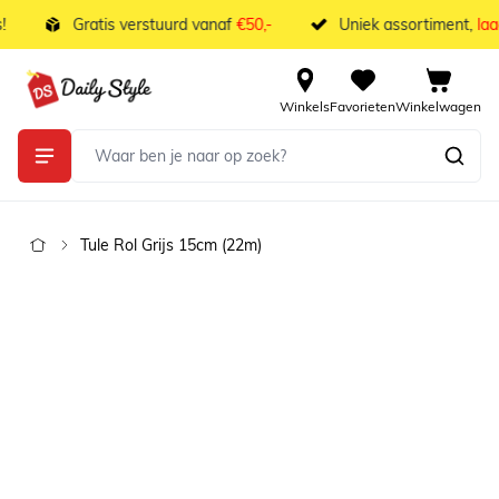
Ga naar de inhoud
Gratis verstuurd vanaf
€50,-
Uniek assortiment,
laag
Winkels
Favorieten
Winkelwagen
Tule Rol Grijs 15cm (22m)