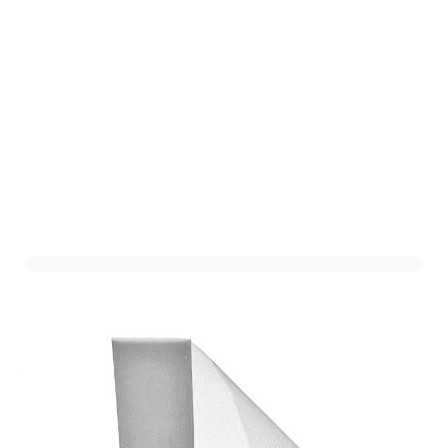
Tule Rol Grijs 15cm (22m)
Art. nr. 1906-56GRIJS
Variant