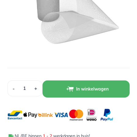
Op voorraad
2,99
Verpakt per 15 x 2200 cm
Aantal
-
+
In winkelwagen
NL/BE binnen
1 - 2
werkdagen in huis!