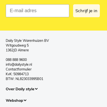
E-mail adres
Schrijf je in
Daily Style Warenhuizen BV
Witgoudweg 5
1362JD Almere
088 888 9600
info@dailystyle.nl
Contactformulier
KvK: 50984713
BTW: NL823033995B01
Over Daily style
Webshop