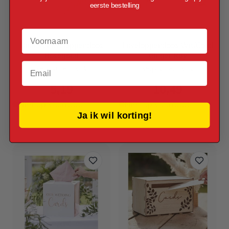
eerste bestelling
Voornaam
Bruiloft Enveloppendoos
Enveloppendoos Wit/Goud
Roségoud
Ginger Ray
Email
Verpakt per 1 stuk
Verpakt per 1 stuk
5,19
10,49
Niet op voorraad
Niet op voorraad
Ja ik wil korting!