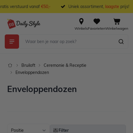
Ga naar de inhoud
atis verstuurd vanaf
€50,-
Uniek assortiment,
laagste
prijs!
Winkels
Favorieten
Winkelwagen
Bruiloft
Ceremonie & Receptie
Enveloppendozen
Enveloppendozen
Filter