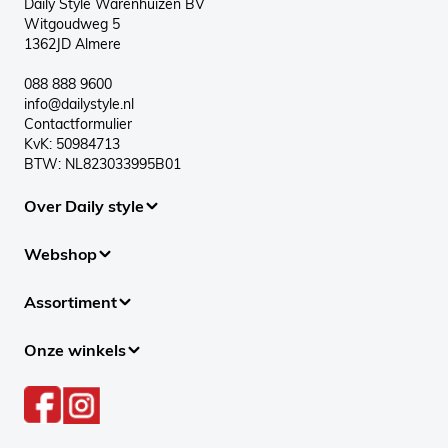
Daily Style Warenhuizen BV
Witgoudweg 5
1362JD Almere
088 888 9600
info@dailystyle.nl
Contactformulier
KvK: 50984713
BTW: NL823033995B01
Over Daily style
Webshop
Assortiment
Onze winkels