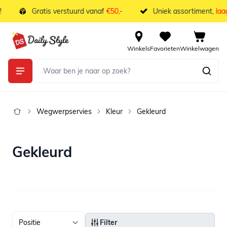
Ga naar de inhoud
Gratis verstuurd vanaf
€50,-
Uniek assortiment,
laag
Winkels
Favorieten
Winkelwagen
Wegwerpservies
Kleur
Gekleurd
Gekleurd
Filter