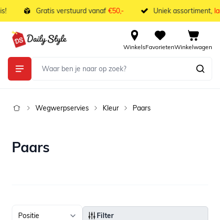
Ga naar de inhoud
!
Gratis verstuurd vanaf
€50,-
Uniek assortiment,
laa
Winkels
Favorieten
Winkelwagen
Wegwerpservies
Kleur
Paars
Paars
Filter