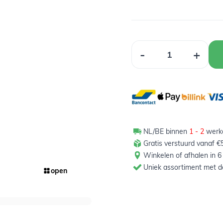
Aantal
-
+
NL/BE binnen
1 - 2
werkd
Gratis verstuurd vanaf €5
Winkelen of afhalen in 6
Uniek assortiment met de
open