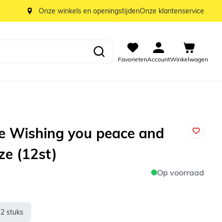
Onze winkels en openingstijden
Onze klantenservice
Favorieten
Account
Winkelwagen
je Wishing you peace and
ze (12st)
Op voorraad
12 stuks