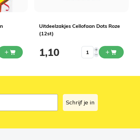
en
Uitdeelzakjes Cellofaan Dots Roze
(12st)
1,10
Schrijf je in