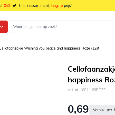
naf
€50,-
Uniek assortiment,
laagste
prijs!
Cellofaanzakje Wishing you peace and happiness Roze (12st)
Cellofaanzak
happiness Ro
Art. nr. 1804-169ROZE
0,69
Verpakt per 