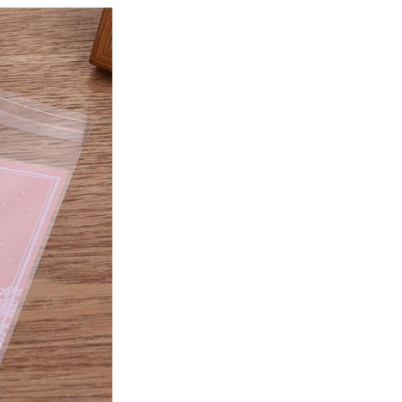
jde roze gekleurd en aan de
Leuk om te vullen met
eft een afmeting van ca. 10 x
hoogte van ca. 10 cm. Eén
1
stuks