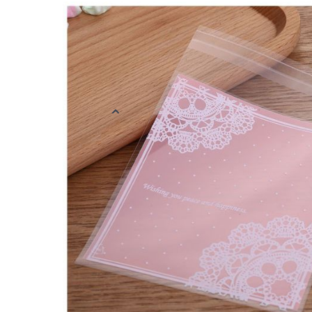
Cellofaan geschenkzakjes met plakstrik. Het zakje is aan één zi
zijde bedrukt met de tekst 'Wishing you peace and happiness'. 
snoepjes, zeepjes, koekje of ander klein presentje. Het zakje he
12,5 cm (lxh). Indien het zakje is dichtgevouwen, heeft het een 
verpakking bevat 12 zakjes.
Meer informatie
EAN
878891114949
Kleur
Roze
Materiaal
Plastic
Verpakt per
Verpakt per 12 
Afmetingen
10 x 12,5 cm
Reviews