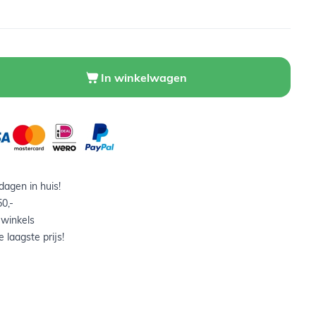
In winkelwagen
agen in huis!
0,-
 winkels
 laagste prijs!