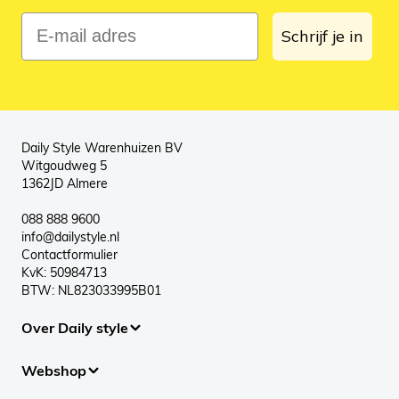
E-mail adres
Schrijf je in
Daily Style Warenhuizen BV
Witgoudweg 5
1362JD Almere
088 888 9600
info@dailystyle.nl
Contactformulier
KvK: 50984713
BTW: NL823033995B01
Over Daily style
Webshop