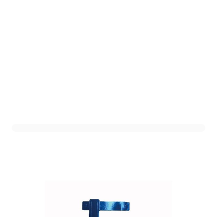
Letterslinger L Blauw
Art. nr. DHZ-LB
Variant