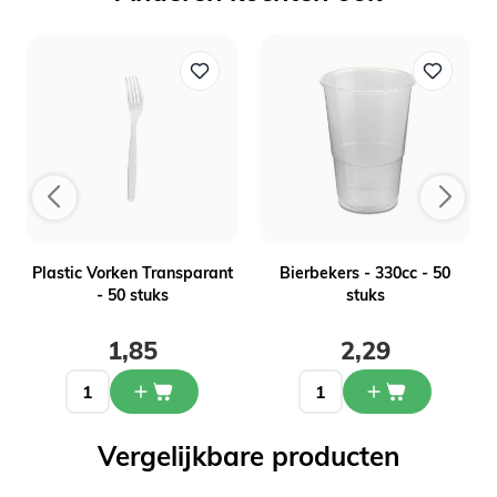
-
Plastic Vorken Transparant
Bierbekers - 330cc - 50
- 50 stuks
stuks
1,85
2,29
Vergelijkbare producten