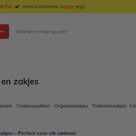
naf
€50,-
Uniek assortiment,
laagste
prijs!
 en zakjes
assen
Cadeauzakken
Organzazakjes
Traktatiezakjes
Ce
akjes – Perfect voor elk cadeau!