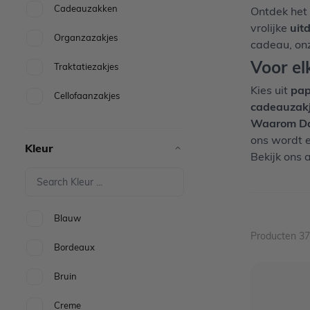
Cadeauzakken
Ontdek het
vrolijke
uit
Organzazakjes
cadeau, onz
Voor el
Traktatiezakjes
Kies uit
pap
Cellofaanzakjes
cadeauzak
Waarom Dai
ons wordt e
Kleur
Bekijk ons 
Blauw
Producten
37
Bordeaux
Bruin
Creme