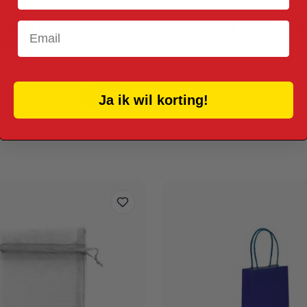
Email
Tasjes Middel Geel -
Organzazak Ø35cm Goud
m - 10 stuks
Verpakt per 12 stuks
10 stuks
2,40
Ja ik wil korting!