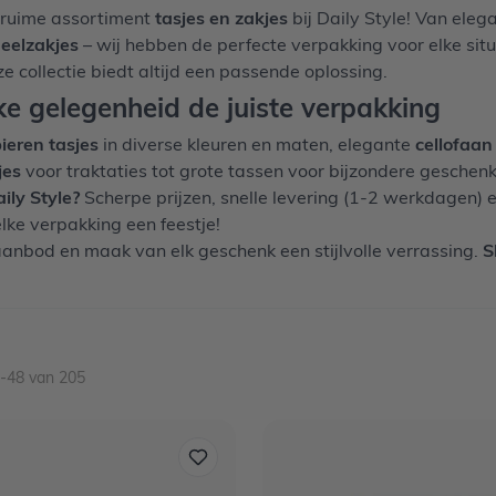
 ruime assortiment
tasjes en zakjes
bij Daily Style! Van eleg
deelzakjes
– wij hebben de perfecte verpakking voor elke situ
e collectie biedt altijd een passende oplossing.
ke gelegenheid de juiste verpakking
ieren tasjes
in diverse kleuren en maten, elegante
cellofaan
jes
voor traktaties tot grote tassen voor bijzondere geschenken
ly Style?
Scherpe prijzen, snelle levering (1-2 werkdagen) 
lke verpakking een feestje!
aanbod en maak van elk geschenk een stijlvolle verrassing.
S
-
48
van
205