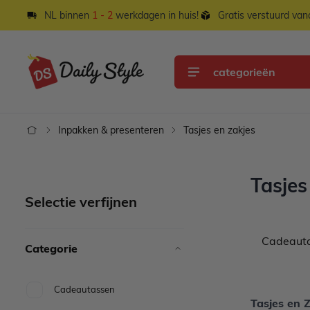
Ga naar de inhoud
NL binnen
1 - 2
werkdagen in huis!
Gratis verstuurd va
categorieën
Inpakken & presenteren
Tasjes en zakjes
Tasjes
Selectie verfijnen
Cadeaut
Categorie
Cadeautassen
Tasjes en Z