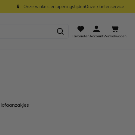
Onze winkels en openingstijden
Onze klantenservice
Favorieten
Account
Winkelwagen
llofaanzakjes