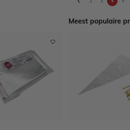
2
3
4
5
Pagina
Pagina
U lees m
Pag
Meest populaire p