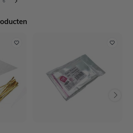
6
omenteel pagina
ina
Pagina
roducten