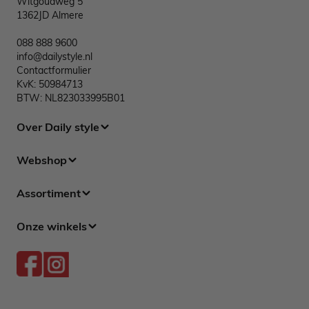
Witgoudweg 5
1362JD Almere
088 888 9600
info@dailystyle.nl
Contactformulier
KvK: 50984713
BTW: NL823033995B01
Over Daily style
Webshop
Assortiment
Onze winkels