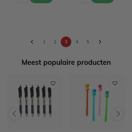
1
2
3
4
5
Pagina
Pagina
U lees momenteel pagina
Pagina
Pagina
Meest populaire producten