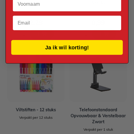
delig
6 stuks
Verpakt per 1 stuk
Verpakt per 6 stuks
Email
2,29
0,99
Ja ik wil korting!
Viltstiften - 12 stuks
Telefoonstandaard
Opvouwbaar & Verstelbaar
Verpakt per 12 stuks
Zwart
Verpakt per 1 stuk