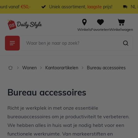
Ga naar de inhoud
rd vanaf
€50,-
Uniek assortiment,
laagste
prijs!
NL b
Winkels
Favorieten
Winkelwagen
Wonen
Kantoorartikelen
Bureau accessoires
Bureau accessoires
Richt je werkplek in met onze essentiële
bureauaccessoires om je productiviteit te verbeteren.
We hebben alles in huis wat je nodig hebt voor een
functionele werkruimte. Van markeerstiften en