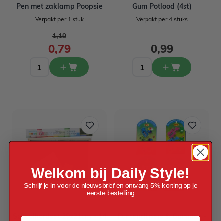
Pen met zaklamp Poopsie
Gum Potlood (4st)
Verpakt per 1 stuk
Verpakt per 4 stuks
Normale prijs
1,19
Speciale prijs
0,79
0,99
Welkom bij Daily Style!
Schrijf je in voor de nieuwsbrief en ontvang 5% korting op je
eerste bestelling
Schoolbordset 29x21cm - 14
Puntenslijpers & Gummen -
Voornaam