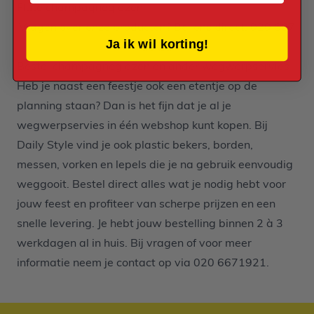
Flute champagneglazen
Vragen over onze producten? Bel ons direct: 020 667
Ja ik wil korting!
19 21
Bestel champagneglazen en ander wegwerpservies
Heb je naast een feestje ook
een etentje
op de
planning staan? Dan is het fijn dat je al je
wegwerpservies
in één webshop kunt kopen. Bij
Daily Style vind je ook
plastic bekers
,
borden
,
messen
,
vorken
en
lepels
die je na gebruik eenvoudig
weggooit. Bestel direct alles wat je nodig hebt voor
jouw feest en profiteer van scherpe prijzen en een
snelle levering. Je hebt jouw bestelling binnen 2 à 3
werkdagen al in huis. Bij vragen of voor meer
informatie neem je contact op via
020 6671921
.