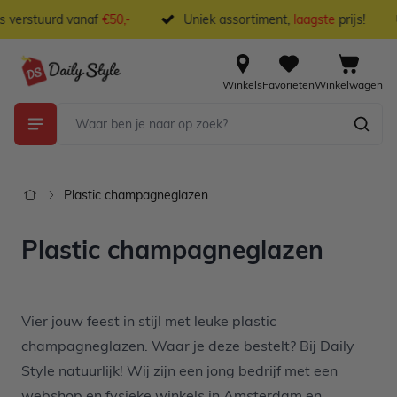
Ga naar de inhoud
s verstuurd vanaf
€50,-
Uniek assortiment,
laagste
prijs!
Winkels
Favorieten
Winkelwagen
Plastic champagneglazen
Plastic champagneglazen
Vier jouw feest in stijl met leuke plastic
champagneglazen. Waar je deze bestelt? Bij Daily
Style natuurlijk! Wij zijn een jong bedrijf met een
webshop en fysieke winkels in Amsterdam en