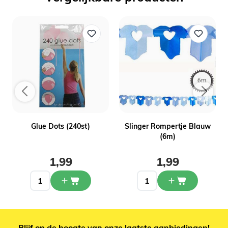
Glue Dots (240st)
Slinger Rompertje Blauw
(6m)
1,99
1,99
Blijf op de hoogte van onze laatste aanbiedingen!