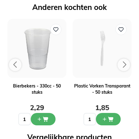
Anderen kochten ook
-
Bierbekers - 330cc - 50
Plastic Vorken Transparant
stuks
- 50 stuks
2,29
1,85
Vergelijkbare producten