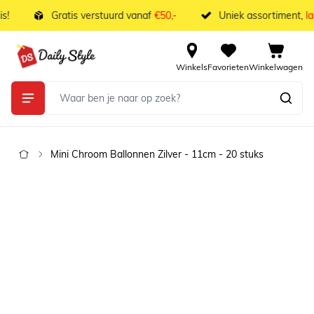
Ga naar de inhoud
!
Gratis verstuurd vanaf
€50,-
Uniek assortiment,
laa
Winkels
Favorieten
Winkelwagen
Mini Chroom Ballonnen Zilver - 11cm - 20 stuks