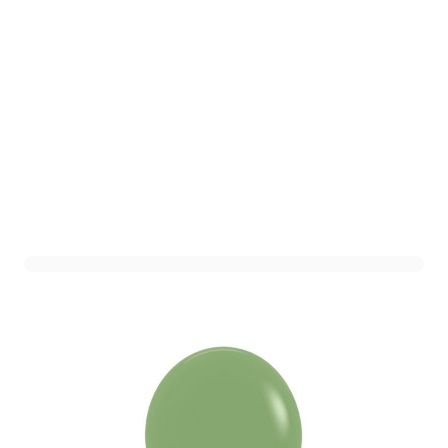
Mini Ballonnen Soft
Olijfgroen - 11cm - 20
stuks
Art. nr. 205P-606