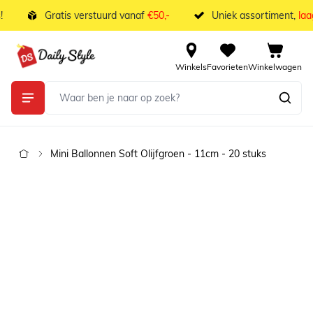
Ga naar de inhoud
Gratis verstuurd vanaf
€50,-
Uniek assortiment,
laag
Winkels
Favorieten
Winkelwagen
Mini Ballonnen Soft Olijfgroen - 11cm - 20 stuks