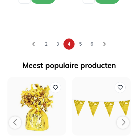
2
3
4
5
6
Pagina
Pagina
U lees momenteel pagina
Pagina
Pagina
Meest populaire producten