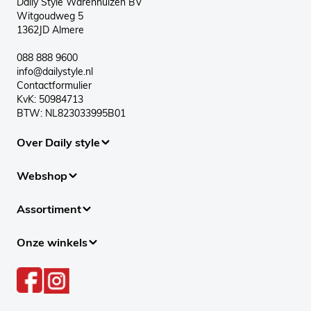
Daily Style Warenhuizen BV
Witgoudweg 5
1362JD Almere
088 888 9600
info@dailystyle.nl
Contactformulier
KvK: 50984713
BTW: NL823033995B01
Over Daily style
Webshop
Assortiment
Onze winkels