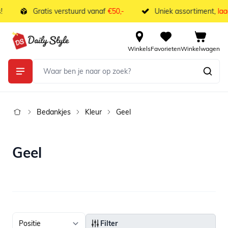
Ga naar de inhoud
Gratis verstuurd vanaf
€50,-
Uniek assortiment,
laags
Winkels
Favorieten
Winkelwagen
Bedankjes
Kleur
Geel
Geel
Filter