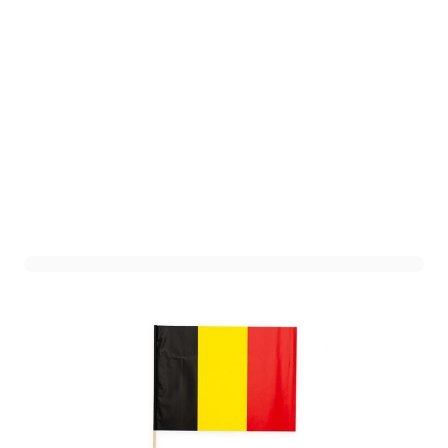
Zwaaivlaggetjes België -
20x30cm - 10 stuks
Art. nr. 4303
Op voorraad