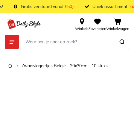
Ga naar de inhoud
Gratis verstuurd vanaf
€50,-
Uniek assortiment,
laa
Winkels
Favorieten
Winkelwagen
Zwaaivlaggetjes België - 20x30cm - 10 stuks