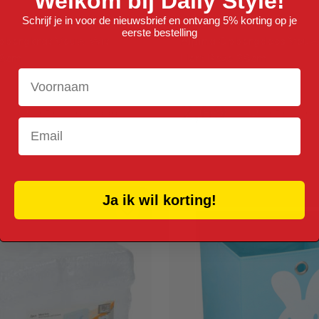
Welkom bij Daily Style!
Schrijf je in voor de nieuwsbrief en ontvang 5% korting op je
eerste bestelling
pbergkrat Vouw Wit
Alpina Opbergdoos Vou
2cm
Hert Roze 28cm
Voornaam
1 stuk
Verpakt per 1 stuk
2,69
Niet op voorraad
Niet op vo
Email
Ja ik wil korting!