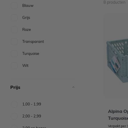
8
producten
Blauw
Grijs
Roze
Transparant
Turquoise
Wit
Prijs
1,00
-
1,99
Alpina O
2,00
-
2,99
Turquoi
Verpakt per 
3,00
en hoger