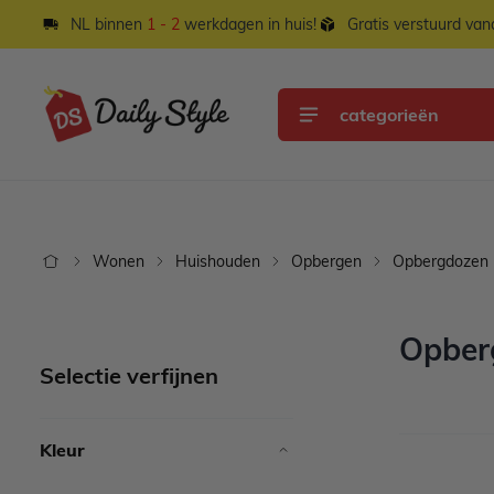
Ga naar de inhoud
NL binnen
1 - 2
werkdagen in huis!
Gratis verstuurd va
categorieën
Wonen
Huishouden
Opbergen
Opbergdozen
Opber
Selectie verfijnen
Kleur