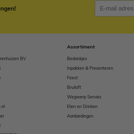
E-mail adres
ingen!
Assortiment
arenhuizen BV
Bedankjes
5
Inpakken & Presenteren
e
Feest
Bruiloft
Wegwerp Servies
.nl
Eten en Drinken
ier
Aanbiedingen
3