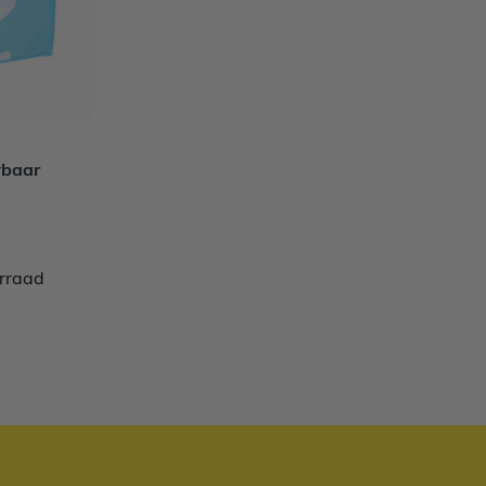
wbaar
orraad