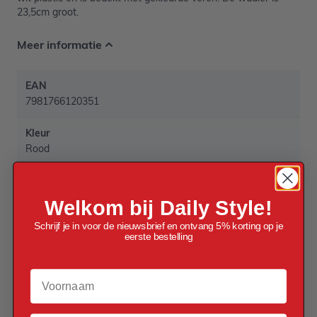
23,5cm groot.
Meer informatie
EAN
7981766120351
Kleur
Rood
Materiaal
Plastic
Welkom bij Daily Style!
Schrijf je in voor de nieuwsbrief en ontvang 5% korting op je
Verpakt per
eerste bestelling
Verpakt per 1 stuk
Voornaam
Afmetingen
23,5 cm