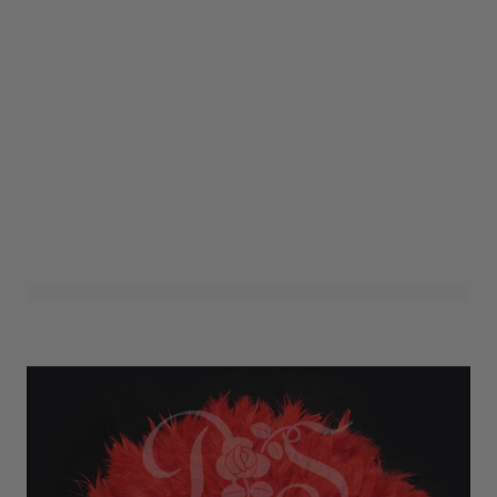
Waaier 'Fluffy' Rood
Art. nr. 1203-35ROOD
Informeer mij wanneer dit product op voorraad is
Niet op voorraad
1,50