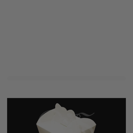
Vouwdoos Boxy Wit (24st)
Art. nr. 1509-580CREME
Variant