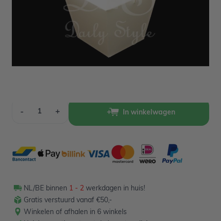
Op voorraad
6,99
Verpakt per 24 stuks
Aantal
-
+
In winkelwagen
NL/BE binnen
1 - 2
werkdagen in huis!
Gratis verstuurd vanaf €50,-
Winkelen of afhalen in 6 winkels