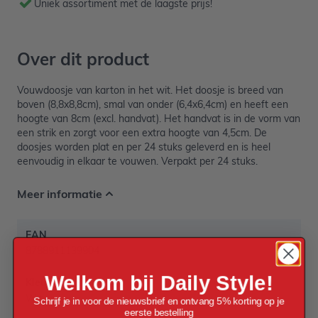
Uniek assortiment met de laagste prijs!
Over dit product
Vouwdoosje van karton in het wit. Het doosje is breed van
boven (8,8x8,8cm), smal van onder (6,4x6,4cm) en heeft een
hoogte van 8cm (excl. handvat). Het handvat is in de vorm van
een strik en zorgt voor een extra hoogte van 4,5cm. De
doosjes worden plat en per 24 stuks geleverd en is heel
eenvoudig in elkaar te vouwen. Verpakt per 24 stuks.
Meer informatie
EAN
8788911139904
Welkom bij Daily Style!
Kleur
Wit
Schrijf je in voor de nieuwsbrief en ontvang 5% korting op je
eerste bestelling