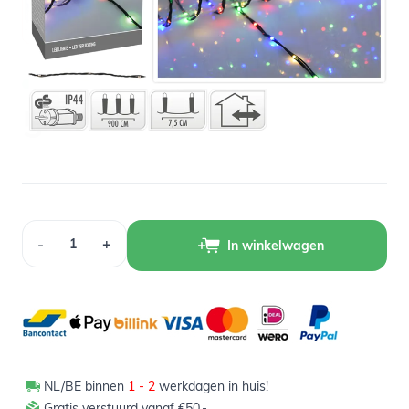
Op voorraad
5,49
Verpakt per 9 meter
Aantal
-
+
In winkelwagen
NL/BE binnen
1 - 2
werkdagen in huis!
Gratis verstuurd vanaf €50,-