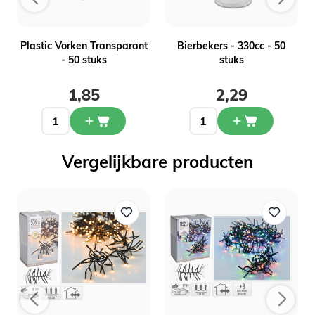
-
Plastic Vorken Transparant
Bierbekers - 330cc - 50
- 50 stuks
stuks
1,85
2,29
Vergelijkbare producten