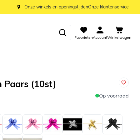
Onze winkels en openingstijden
Onze klantenservice
Favorieten
Account
Winkelwagen
 Paars (10st)
Op voorraad