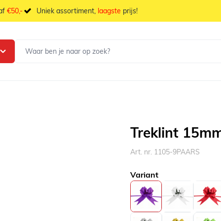
naf
€50,-
Uniek assortiment,
laagste
prijs!
Treklint 15mm
Art. nr. 1105-9PAARS
Variant