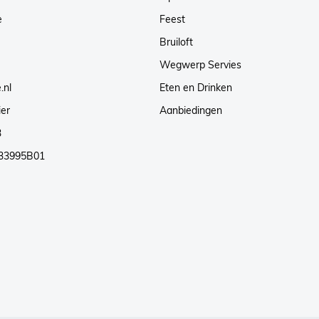
e
Feest
Bruiloft
Wegwerp Servies
.nl
Eten en Drinken
ier
Aanbiedingen
3
33995B01