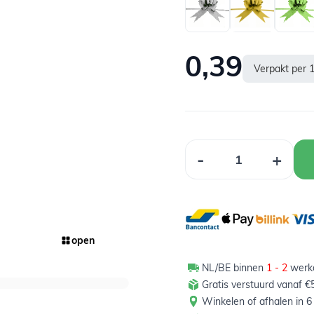
0,39
Verpakt per 
Aantal
-
+
open
NL/BE binnen
1 - 2
werkd
Gratis verstuurd vanaf €5
Winkelen of afhalen in 6