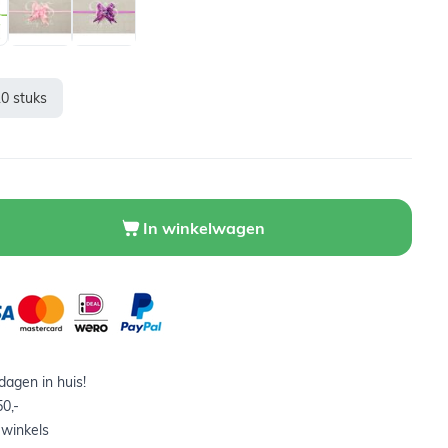
10 stuks
In winkelwagen
agen in huis!
0,-
 winkels