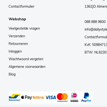
Contactformulier
1362JD Almer
Webshop
088 888 9600
Veelgestelde vragen
info@dailystyle
Verzenden
Contactformul
Retourneren
KvK: 5098471
Inloggen
BTW: NL8230
Wachtwoord vergeten
Algemene voorwaarden
Blog