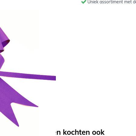
Uniek assortiment met de
f gewoon op een cadeau. Het
 lintjes.
3
stuks
Anderen kochten ook