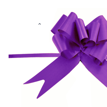
Treklint in de kleur paars voor het versieren van je bedankje o
lint is 15 x 250 mm groot in platte vorm. Eén verpakking bevat 10
Meer informatie
EAN
878891112824
Verpakt per
Verpakt per 10 
Kleur
Paars
Materiaal
Plastic
Afmetingen
15 x 250 mm
Reviews