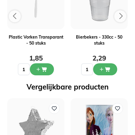
-
Plastic Vorken Transparant
Bierbekers - 330cc - 50
- 50 stuks
stuks
1,85
2,29
Vergelijkbare producten