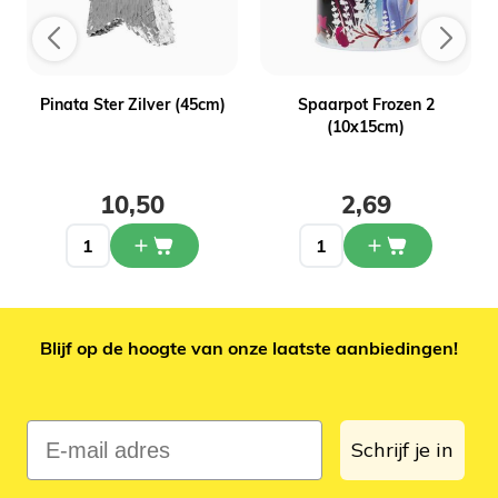
t
Pinata Ster Zilver (45cm)
Spaarpot Frozen 2
(10x15cm)
10,50
2,69
Blijf op de hoogte van onze laatste aanbiedingen!
E-mail adres
Schrijf je in