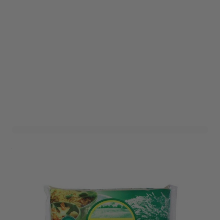
XO Thai Pandan Rijst (1kg)
Art. nr. 000135
Informeer mij wanneer dit product op voorraad is
Niet op voorraad
2,89