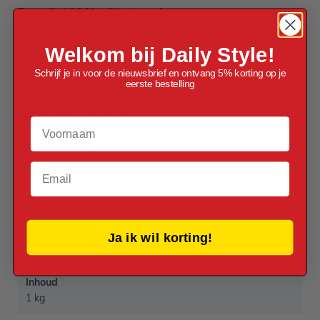
Gezondheid & Voedingswaarden
- Cholesterol vrij
- Geen vet
Welkom bij Daily Style!
- Geen zout toegevoegd
- Koolhydraten complex
Schrijf je in voor de nieuwsbrief en ontvang 5% korting op je
- Kleefstofvrij
eerste bestelling
- Energiebron
- Geen suiker toegevoegd
Voornaam
Meer informatie
Email
EAN
8853085000135
Verpakt per
Ja ik wil korting!
Verpakt per 1kg
Inhoud
1 kg