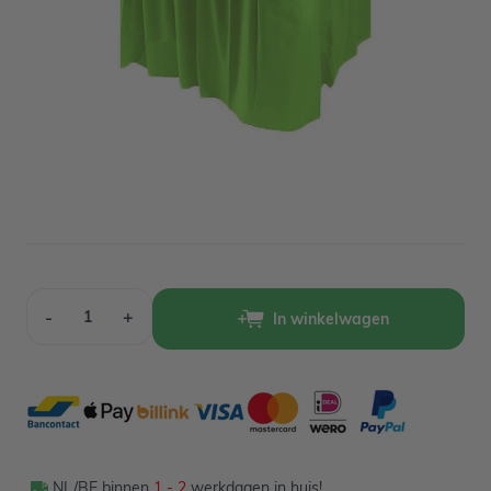
Op voorraad
3,49
Verpakt per 1 stuk
Aantal
-
+
In winkelwagen
NL/BE binnen
1 - 2
werkdagen in huis!