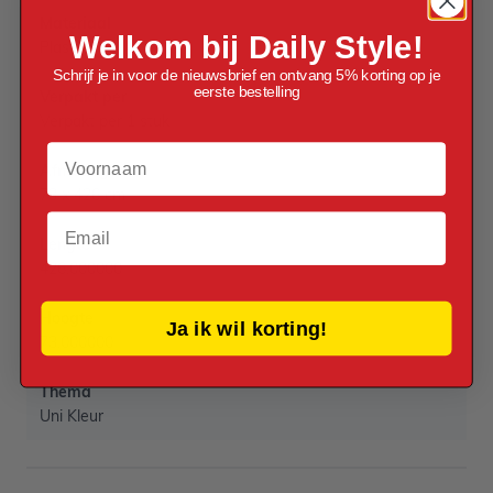
Materiaal
Welkom bij Daily Style!
Plastic
Schrijf je in voor de nieuwsbrief en ontvang 5% korting op je
eerste bestelling
Verpakt per
Verpakt per 1 stuk
Voornaam
Afmetingen
73 x 426 cm
Email
Lengte
426.000000
Hoogte
Ja ik wil korting!
73.000000
Thema
Uni Kleur