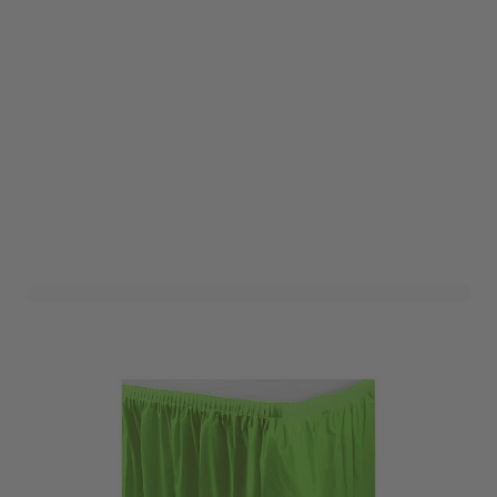
Tafelrok Groen
Art. nr. 1504-157GROEN
Variant