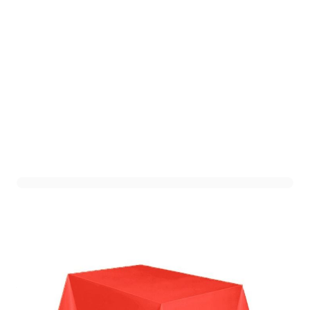
Plastic Tafelkleed XL Rood
- 137x274cm
Art. nr. 1303-13ROOD
Variant