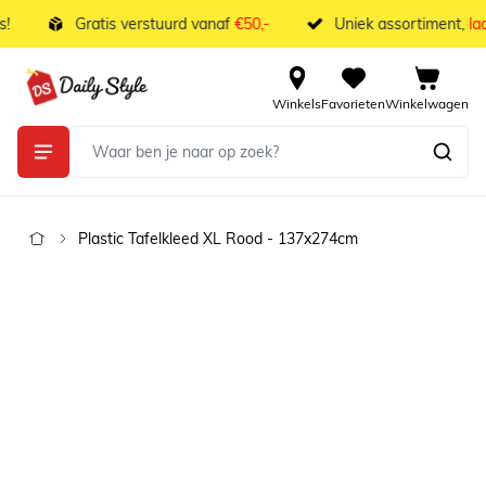
Ga naar de inhoud
Gratis verstuurd vanaf
€50,-
Uniek assortiment,
laag
Winkels
Favorieten
Winkelwagen
Plastic Tafelkleed XL Rood - 137x274cm