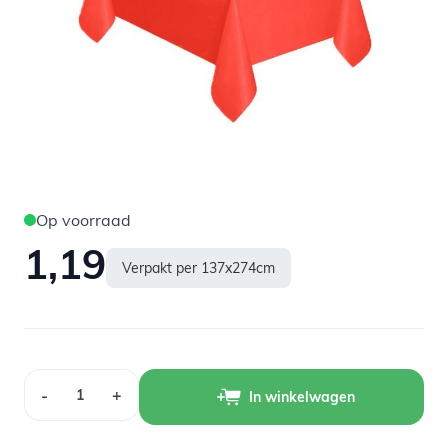
Op voorraad
1,19
Verpakt per 137x274cm
Aantal
-
+
In winkelwagen