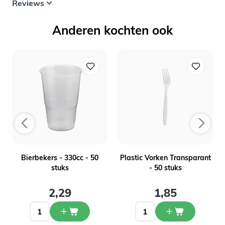
Reviews
Anderen kochten ook
m
Bierbekers - 330cc - 50
Plastic Vorken Transparant
stuks
- 50 stuks
2,29
1,85