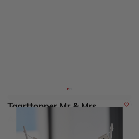
Taarttopper Mr & Mrs
Aanpasbaar Ginger Ray
Art. nr. BW-438