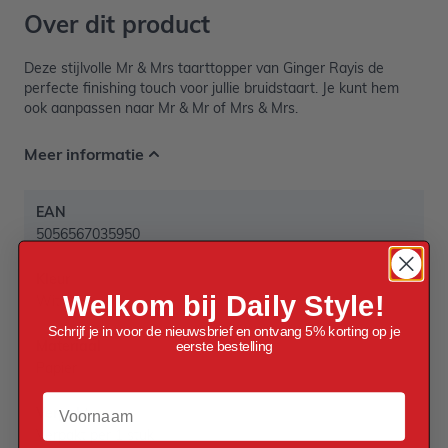
Over dit product
Deze stijlvolle Mr & Mrs taarttopper van Ginger Rayis de
perfecte finishing touch voor jullie bruidstaart. Je kunt hem
ook aanpassen naar Mr & Mr of Mrs & Mrs.
Meer informatie
EAN
5056567035950
Kleur
Welkom bij Daily Style!
Wit
Schrijf je in voor de nieuwsbrief en ontvang 5% korting op je
Materiaal
eerste bestelling
Papier
Voornaam
Verpakt per
Verpakt per 1 stuk