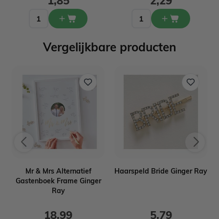
1,85
2,29
Vergelijkbare producten
t
Mr & Mrs Alternatief
Haarspeld Bride Ginger Ray
Gastenboek Frame Ginger
Ray
18,99
5,79