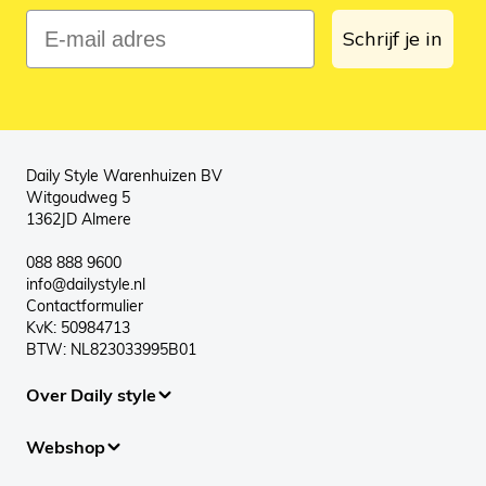
E-mail adres
Schrijf je in
Daily Style Warenhuizen BV
Witgoudweg 5
1362JD Almere
088 888 9600
info@dailystyle.nl
Contactformulier
KvK: 50984713
BTW: NL823033995B01
Over Daily style
Webshop