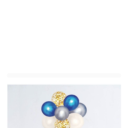
Taarttopper Ballonnen
Blauw/Zilver
Art. nr. 2202-26D
Informeer mij wanneer dit product op voorraad is
Variant