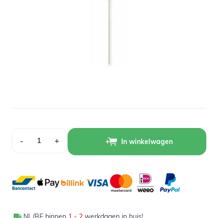
Op voorraad
0,89
Verpakt per 1 stuk
Aantal
-
+
In winkelwagen
NL/BE binnen
1 - 2
werkdagen in huis!