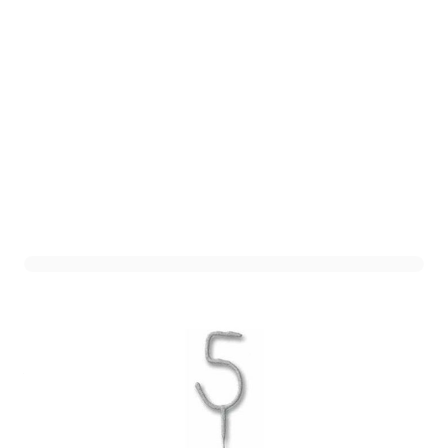
Taartsterretje 5
Art. nr. F62115
Variant