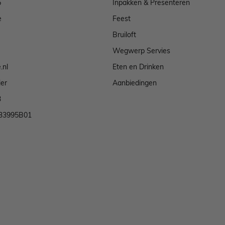
5
Inpakken & Presenteren
e
Feest
Bruiloft
Wegwerp Servies
.nl
Eten en Drinken
ier
Aanbiedingen
3
33995B01