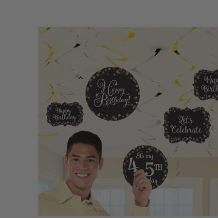
Swirl decoratie in de kleuren goud, zilver en zwart. Met de meege
je elke gewenste leeftijd erop plakken. De set bestaat uit:
6x swirl decoratie
3x swirl staartjes (17,7 cm)
3x swirl staartjes (12,7 cm)
Meer informatie
EAN
013051779559
Kleur
Zwart
Verpakt per
Verpakt per 12 
Reviews