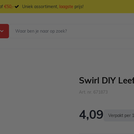
naf
€50,-
Uniek assortiment,
laagste
prijs!
Swirl DIY Leef
Art. nr. 671873
4,09
Verpakt per 