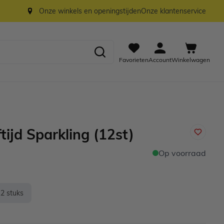
Onze winkels en openingstijden
Onze klantenservice
Favorieten
Account
Winkelwagen
tijd Sparkling (12st)
Op voorraad
12 stuks