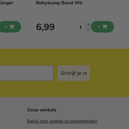
Ginger
Babybump Band Wit
6,99
Schrijf je in
Onze winkels
Bekijk onze winkels en openingstijden