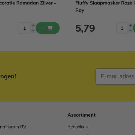
coratie Ramadan Zilver -
Fluffy Slaapmasker Roze 
Ray
5,79
E-mail adres
ingen!
Assortiment
arenhuizen BV
Bedankjes