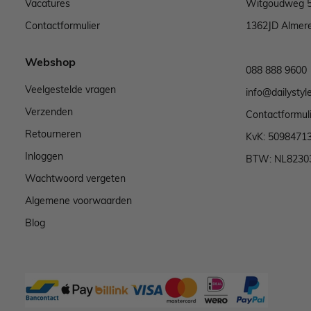
Vacatures
Witgoudweg 
Contactformulier
1362JD Almer
Webshop
088 888 9600
Veelgestelde vragen
info@dailystyle
Verzenden
Contactformul
Retourneren
KvK: 5098471
Inloggen
BTW: NL8230
Wachtwoord vergeten
Algemene voorwaarden
Blog