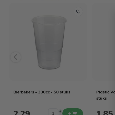
Bierbekers - 330cc - 50 stuks
Plastic V
stuks
2,29
1,85