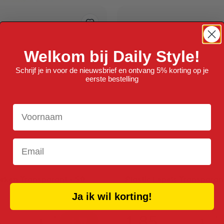
Welkom bij Daily Style!
Schrijf je in voor de nieuwsbrief en ontvang 5% korting op je
eerste bestelling
Voornaam
Email
orken Transparant - 50
Plastic Lepels Transparan
stuks
Ja ik wil korting!
1,85