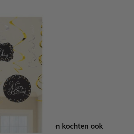
leverde cijfer stickers kan
stuks
Anderen kochten ook