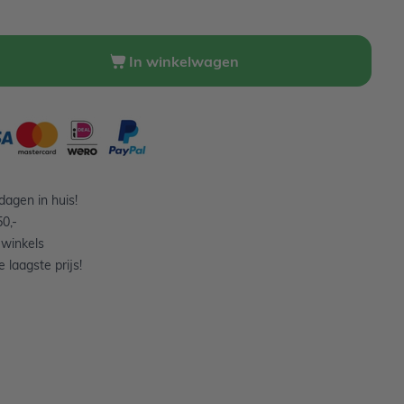
In winkelwagen
agen in huis!
0,-
 winkels
 laagste prijs!