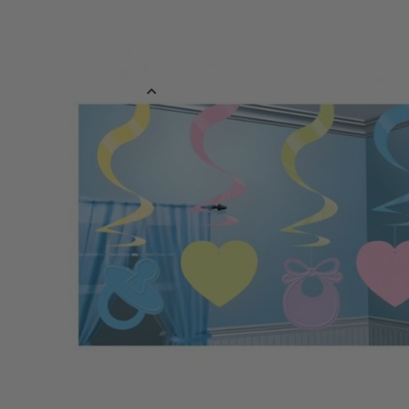
Decoratie spiraal voor een babyshower, verpakt per 5 stuks. De l
circa 61 cm.
Meer informatie
EAN
048419609711
Kleur
Mix
Materiaal
Plastic
Verpakt per
Verpakt per 5 s
Afmetingen
61 cm
Reviews