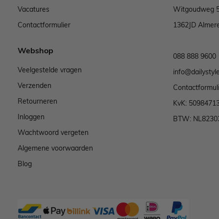
Vacatures
Witgoudweg 
Contactformulier
1362JD Almer
Webshop
088 888 9600
Veelgestelde vragen
info@dailystyle
Verzenden
Contactformul
Retourneren
KvK: 5098471
Inloggen
BTW: NL8230
Wachtwoord vergeten
Algemene voorwaarden
Blog