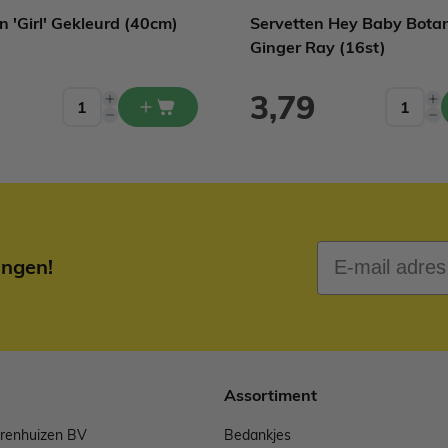
on 'Girl' Gekleurd (40cm)
Servetten Hey Baby Botan
Ginger Ray (16st)
3,79
E-mail adres
ingen!
Assortiment
arenhuizen BV
Bedankjes