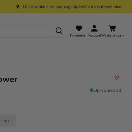
Onze winkels en openingstijden
Onze klantenservice
Favorieten
Account
Winkelwagen
ower
Op voorraad
 stuks