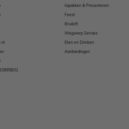
5
Inpakken & Presenteren
e
Feest
Bruiloft
Wegwerp Servies
.nl
Eten en Drinken
ier
Aanbiedingen
3
33995B01