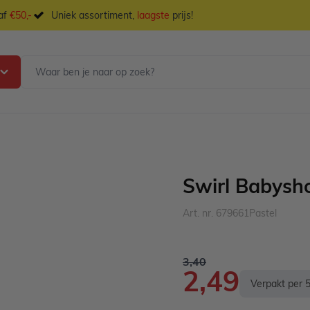
naf
€50,-
Uniek assortiment,
laagste
prijs!
Swirl Babysh
Art. nr. 679661Pastel
3,40
2,49
Verpakt per 5