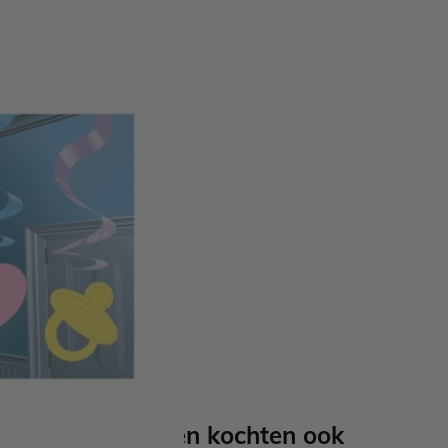
engtes van de swirls zijn
tuks
Anderen kochten ook