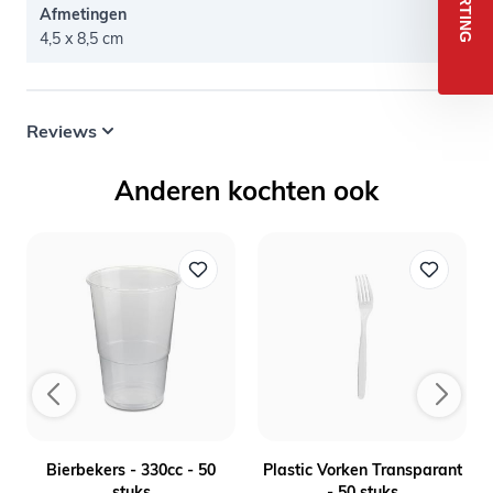
Afmetingen
4,5 x 8,5 cm
Reviews
Anderen kochten ook
-
Bierbekers - 330cc - 50
Plastic Vorken Transparant
stuks
- 50 stuks