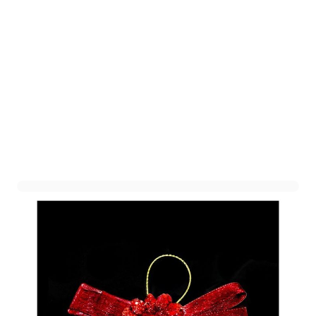
Strikje Zonnebloem
Bordeaux
Art. nr. 1306-48BORDEAUX
Op voorraad