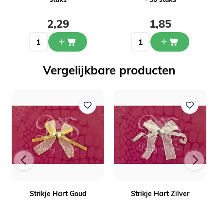
2,29
1,85
Vergelijkbare producten
)
Strikje Hart Goud
Strikje Hart Zilver