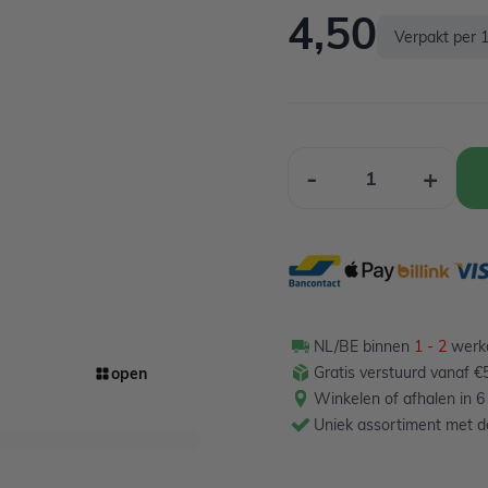
4,50
Verpakt per 
Aantal
-
+
NL/BE binnen
1 - 2
werkd
Gratis verstuurd vanaf €5
open
Winkelen of afhalen in 6
Uniek assortiment met de