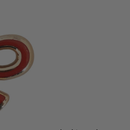
ecoratie voor een bedankje,
e is 4.5x3cm groot en wordt
1
stuks