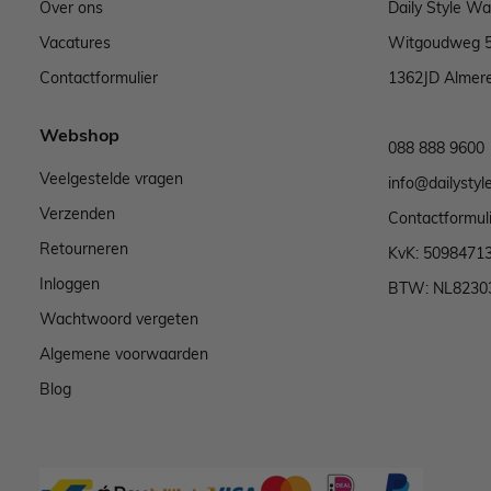
Over ons
Daily Style W
Vacatures
Witgoudweg 
Contactformulier
1362JD Almer
Webshop
088 888 9600
Veelgestelde vragen
info@dailystyle
Verzenden
Contactformul
Retourneren
KvK: 5098471
Inloggen
BTW: NL8230
Wachtwoord vergeten
Algemene voorwaarden
Blog