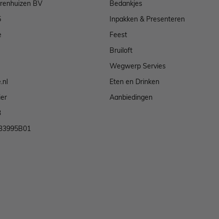
arenhuizen BV
Bedankjes
5
Inpakken & Presenteren
e
Feest
Bruiloft
Wegwerp Servies
.nl
Eten en Drinken
ier
Aanbiedingen
3
33995B01