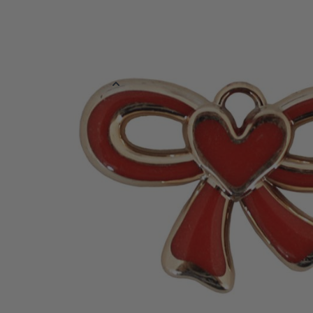
Strik amulet in het rood met goud. Deze amulet kan dienen als d
een hanger voor aan een ketting of als sleutelhanger. Het strikj
zonder ketting/sleutelring gelever
Meer informatie
EAN
878891113115
Kleur
Rood
Materiaal
Plastic
Verpakt per
Verpakt per 12 
Afmetingen
4,5 x 3 cm
Reviews