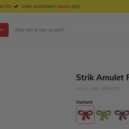
naf
€50,-
Uniek assortiment,
laagste
prijs!
Strik Amulet 
Art. nr. 1402-306ROOD
Variant