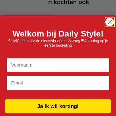
Anderen kochten ook
Welkom bij Daily Style!
Schrijf je in voor de nieuwsbrief en ontvang 5% korting op je
eerste bestelling
Voornaam
Email
orken Transparant - 50
Plastic Lepels Transparan
Ja ik wil korting!
stuks