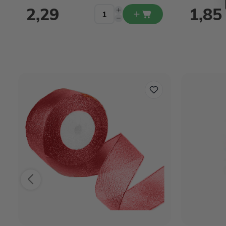
2,29
1,85