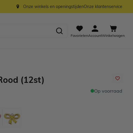
Onze winkels en openingstijden
Onze klantenservice
Favorieten
Account
Winkelwagen
Rood (12st)
Op voorraad