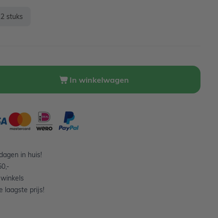
12 stuks
In winkelwagen
agen in huis!
0,-
 winkels
 laagste prijs!