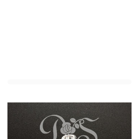
Sierletter P Zilver (12st)
Art. nr. 1301-400Z-P
Variant