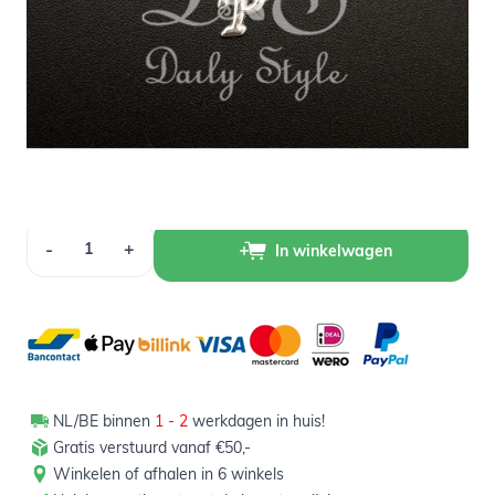
Op voorraad
1,00
Verpakt per 12 stuks
Aantal
-
+
In winkelwagen
NL/BE binnen
1 - 2
werkdagen in huis!
Gratis verstuurd vanaf €50,-
Winkelen of afhalen in 6 winkels