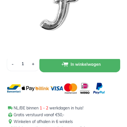
Op voorraad
1,00
Verpakt per 12 stuks
Aantal
-
+
In winkelwagen
NL/BE binnen
1 - 2
werkdagen in huis!
Gratis verstuurd vanaf €50,-
Winkelen of afhalen in 6 winkels