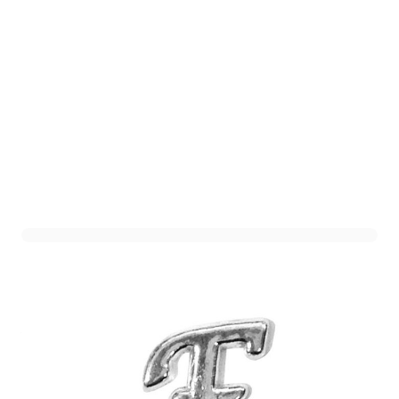
Sierletter F Zilver (12st)
Art. nr. 1301-400Z-F
Variant