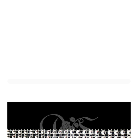
Sierband 4-Rij Zilver
Art. nr. 1301-170ZILVER
Informeer mij wanneer dit product op voorraad is
Niet op voorraad
1,75