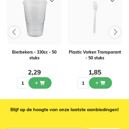
-
Bierbekers - 330cc - 50
Plastic Vorken Transparant
stuks
- 50 stuks
2,29
1,85
Blijf op de hoogte van onze laatste aanbiedingen!