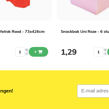
afelrok Rood - 73x426cm
Snackbak Uni Roze - 6 st
1,29
E-mail adres
ingen!