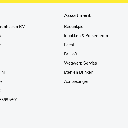
Assortiment
arenhuizen BV
Bedankjes
5
Inpakken & Presenteren
e
Feest
Bruiloft
Wegwerp Servies
.nl
Eten en Drinken
ier
Aanbiedingen
3
33995B01