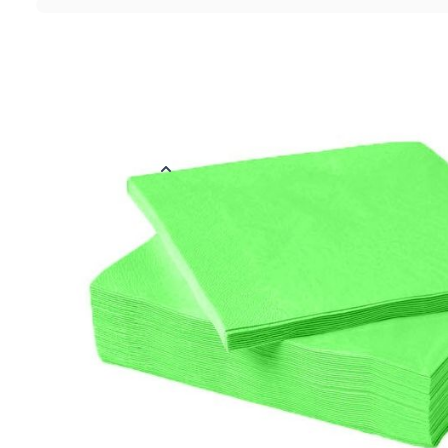
Over dit product
De servetten zijn per 100 verpakt. De servetten zijn uitgevouw
breed. De servetten zijn gemaakt van 2-laagspapier en hebben
vermogen. Kies een kleur die bij je gedekte tafel past!
Meer informatie
EAN
871355563303
Kleur
Groen
Materiaal
Papier
Verpakt per
Verpakt per 100
Afmetingen
33 x 33 cm
Thema
Uni Kleur