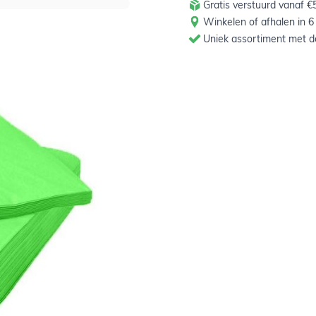
Gratis verstuurd vanaf €5
Winkelen of afhalen in 6
Uniek assortiment met de
en 33 cm lang en 33 cm
 een goed absorberend
7
 stuks