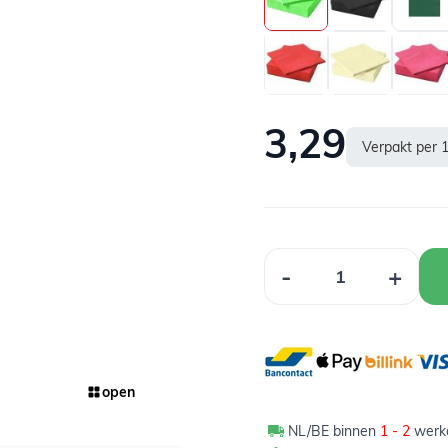
3,29
Verpakt per 
Aantal
-
+
open
NL/BE binnen
1 - 2
werkd