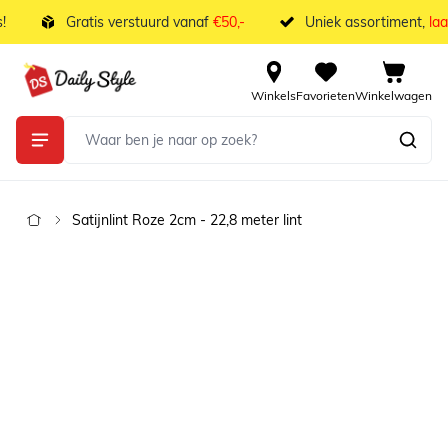
Ga naar de inhoud
Gratis verstuurd vanaf
€50,-
Uniek assortiment,
laag
Winkels
Favorieten
Winkelwagen
Satijnlint Roze 2cm - 22,8 meter lint