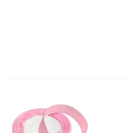
Satijnlint Roze 2cm - 22,8
meter lint
Art. nr. 1207-34ROZE
Variant