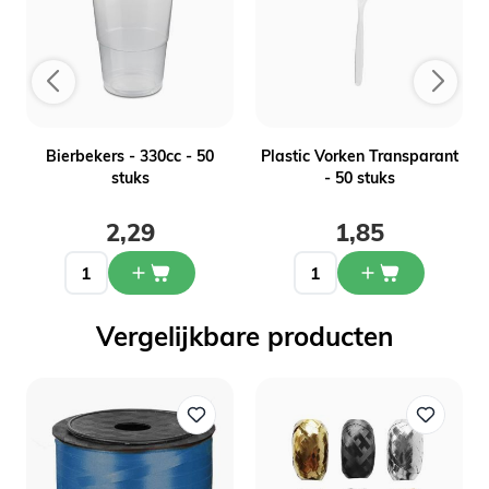
-
Bierbekers - 330cc - 50
Plastic Vorken Transparant
stuks
- 50 stuks
2,29
1,85
Vergelijkbare producten