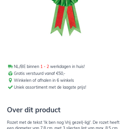
Verpakt per 1 stuk
NL/BE binnen
1 - 2
werkdagen in huis!
Gratis verstuurd vanaf €50,-
Winkelen of afhalen in 6 winkels
Uniek assortiment met de laagste prijs!
Over dit product
Rozet met de tekst 'Ik ben nog Vrij gezel(-lig)'. De rozet heeft
een diameter van 7,8 cm, met 3 slierten lint van max. 8,5 cm.