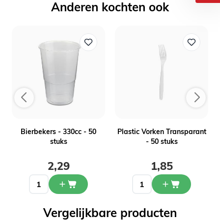
Anderen kochten ook
m
Bierbekers - 330cc - 50
Plastic Vorken Transparant
stuks
- 50 stuks
2,29
1,85
Vergelijkbare producten