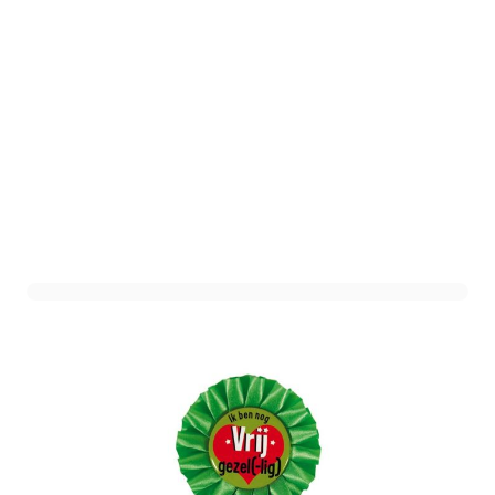
Rozet Vrijgezel Groen
Art. nr. HZ410755
Informeer mij wanneer dit product op voorraad is
Niet op voorraad
1,59