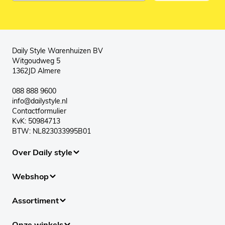
Daily Style Warenhuizen BV
Witgoudweg 5
1362JD Almere
088 888 9600
info@dailystyle.nl
Contactformulier
KvK: 50984713
BTW: NL823033995B01
Over Daily style
Webshop
Assortiment
Onze winkels