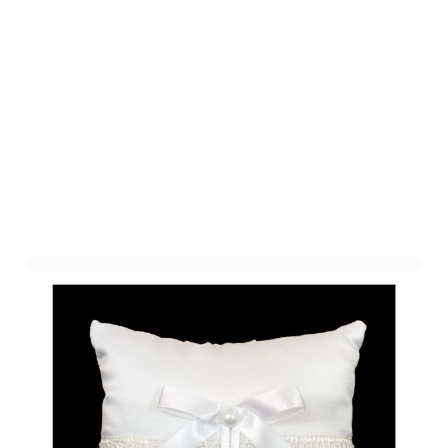
Ringkussen 'Julie' Wit
Art. nr. 1411-73WIT
Informeer mij wanneer dit product op voorraad is
Niet op voorraad
5,00